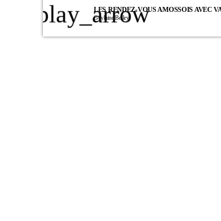
play_arrow
LES RENDEZ-VOUS AMOSSOIS AVEC VA
Guylaine Belley