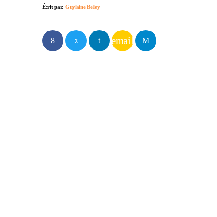
Écrit par:
Guylaine Belley
email