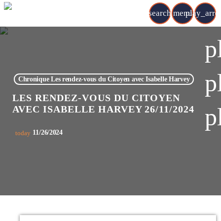
search
menu
play_arr
p
p
Chronique Les rendez-vous du Citoyen avec Isabelle Harvey
LES RENDEZ-VOUS DU CITOYEN
p
AVEC ISABELLE HARVEY 26/11/2024
11/26/2024
today