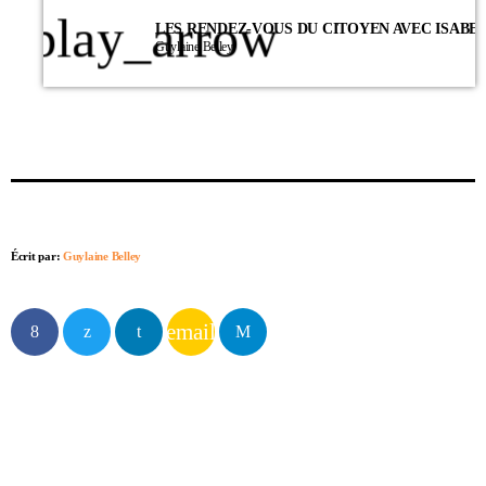
play_arrow
Guylaine Belley
Écrit par:
Guylaine Belley
email