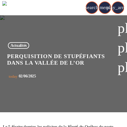
search
menu
play_arr
p
p
Actualités
PERQUISITION DE STUPÉFIANTS
p
DANS LA VALLÉE DE L’OR
02/06/2025
today
Le 5 février dernier, les policiers de la Sûreté du Québec du poste