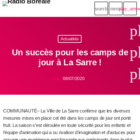
search
menu
play_arro
p
Actualités
p
Un succès pour les camps de
jour à La Sarre !
p
08/07/2020
today
COMMUNAUTÉ– La Ville de La Sarre confirme que les diverses
mesures mises en place cet été dans les camps de jour ont porté
fruit. La saison s’est déroulée en toute sécurité pour les enfants et
l’équipe d’animation qui a su rivaliser d’imagination et d’astuces pour
assurer une expérience enrichissante aux participants dans le plus