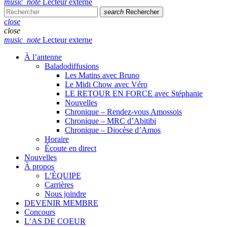
music_note
Lecteur externe
search
Rechercher
close
close
music_note
Lecteur externe
À l’antenne
Baladodiffusions
Les Matins avec Bruno
Le Midi Chow avec Véro
LE RETOUR EN FORCE avec Stéphanie
Nouvelles
Chronique – Rendez-vous Amossois
Chronique – MRC d’Abitibi
Chronique – Diocèse d’Amos
Horaire
Écoute en direct
Nouvelles
À propos
L’ÉQUIPE
Carrières
Nous joindre
DEVENIR MEMBRE
Concours
L’AS DE COEUR