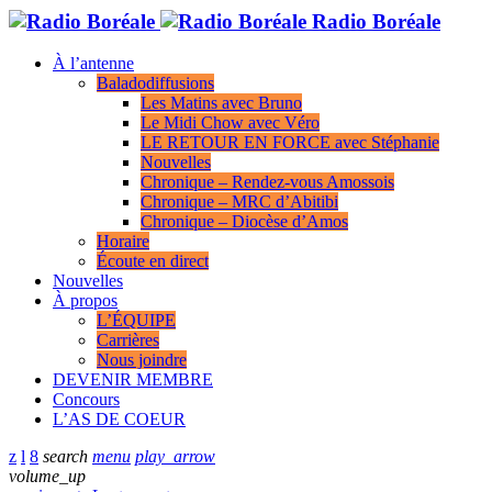
Radio Boréale
À l’antenne
Baladodiffusions
Les Matins avec Bruno
Le Midi Chow avec Véro
LE RETOUR EN FORCE avec Stéphanie
Nouvelles
Chronique – Rendez-vous Amossois
Chronique – MRC d’Abitibi
Chronique – Diocèse d’Amos
Horaire
Écoute en direct
Nouvelles
À propos
L’ÉQUIPE
Carrières
Nous joindre
DEVENIR MEMBRE
Concours
L’AS DE COEUR
search
menu
play_arrow
volume_up