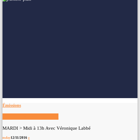
Émissions
En route vers l’ouest
MARDI > Midi à 13h Avec Véronique Labbé
today
12/11/2016