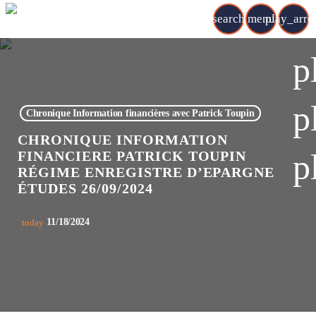
search
menu
play_arr
p
p
Chronique Information financières avec Patrick Toupin
CHRONIQUE INFORMATION
p
FINANCIERE PATRICK TOUPIN
RÉGIME ENREGISTRE D’EPARGNE
ÉTUDES 26/09/2024
11/18/2024
today