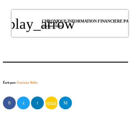
play_arrow
Guylaine Belley
Écrit par:
Guylaine Belley
email