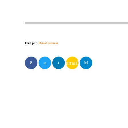
Écrit par:
Denis Germain
email