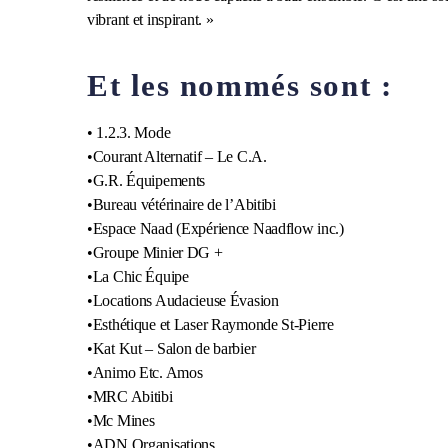
vibrant et inspirant. »
Et les nommés sont :
• 1.2.3. Mode
•Courant Alternatif – Le C.A.
•G.R. Équipements
•Bureau vétérinaire de l’Abitibi
•Espace Naad (Expérience Naadflow inc.)
•Groupe Minier DG +
•La Chic Équipe
•Locations Audacieuse Évasion
•Esthétique et Laser Raymonde St-Pierre
•Kat Kut – Salon de barbier
•Animo Etc. Amos
•MRC Abitibi
•Mc Mines
•ADN Organisations