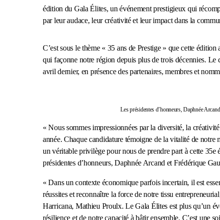
édition du Gala Élites, un événement prestigieux qui récomp
par leur audace, leur créativité et leur impact dans la commu
C’est sous le thème « 35 ans de Prestige » que cette éditio
qui façonne notre région depuis plus de trois décennies. Le
avril dernier, en présence des partenaires, membres et nomm
Les présidentes d’honneurs, Daphnée Arcand e
« Nous sommes impressionnées par la diversité, la créativité
année. Chaque candidature témoigne de la vitalité de notre 
un véritable privilège pour nous de prendre part à cette 35e é
présidentes d’honneurs, Daphnée Arcand et Frédérique Gauthi
« Dans un contexte économique parfois incertain, il est ess
réussites et reconnaître la force de notre tissu entrepreneuri
Harricana, Mathieu Proulx. Le Gala Élites est plus qu’un évé
résilience et de notre capacité à bâtir ensemble. C’est une soi