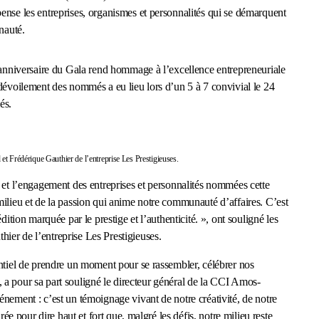
ense les entreprises, organismes et personnalités qui se démarquent
nauté.
n anniversaire du Gala rend hommage à l’excellence entrepreneuriale
 dévoilement des nommés a eu lieu lors d’un 5 à 7 convivial le 24
és.
t Frédérique Gauthier de l’entreprise Les Prestigieuses.
 et l’engagement des entreprises et personnalités nommées cette
milieu et de la passion qui anime notre communauté d’affaires. C’est
dition marquée par le prestige et l’authenticité. », ont souligné les
er de l’entreprise Les Prestigieuses.
entiel de prendre un moment pour se rassembler, célébrer nos
al, a pour sa part souligné le directeur général de la CCI Amos-
nement : c’est un témoignage vivant de notre créativité, de notre
rée pour dire haut et fort que, malgré les défis, notre milieu reste