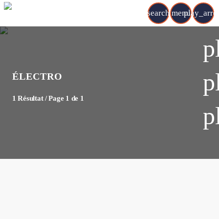
search
menu
play_arr
p
p
ÉLECTRO
1 Résultat / Page 1 de 1
p