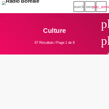
search
menu
play_arro
p
Culture
p
67 Résultats / Page 1 de 8
p
insert_link