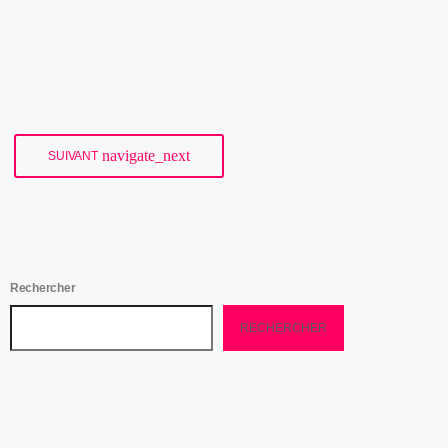
l’occasion parfaite de découvrir la richesse des talents autochtones.
Que vous soyez fan de […]
today
03/10/2026
navigate_next
SUIVANT
Rechercher
RECHERCHER