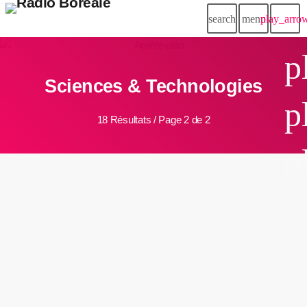
search
menu
play_arro
p
Sciences & Technologies
p
18 Résultats / Page 2 de 2
p
insert_link